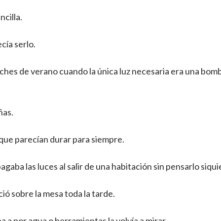
ncilla.
cía serlo.
ches de verano cuando la única luz necesaria era una bombi
ñas.
 que parecían durar para siempre.
gaba las luces al salir de una habitación sin pensarlo siqui
ó sobre la mesa toda la tarde.
 a por agua o herramientas la volvía a mirar.