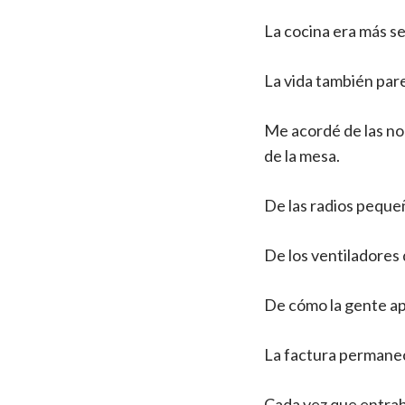
La cocina era más se
La vida también pare
Me acordé de las no
de la mesa.
De las radios peque
De los ventiladores
De cómo la gente apa
La factura permaneci
Cada vez que entraba