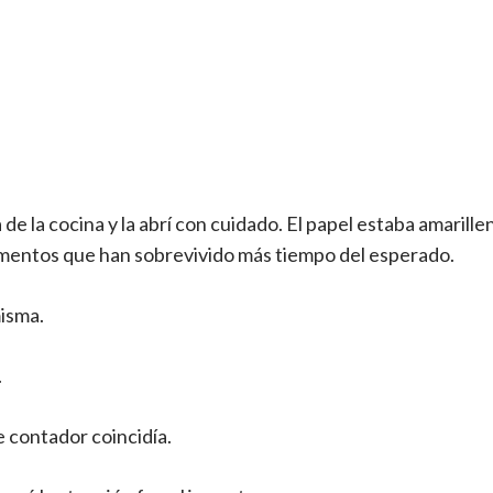
de la cocina y la abrí con cuidado. El papel estaba amarille
mentos que han sobrevivido más tiempo del esperado.
misma.
.
 contador coincidía.