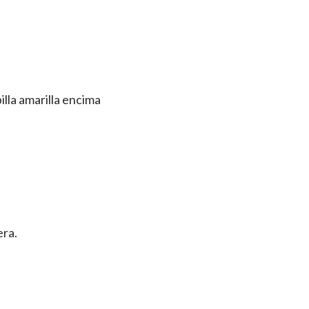
lla amarilla encima
era.