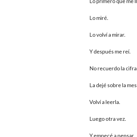
Lo primero que me ll
Lo miré.
Lo volví a mirar.
Y después me reí.
No recuerdo la cifra
La dejé sobre la me
Volví a leerla.
Luego otra vez.
Y empecé a pensar.