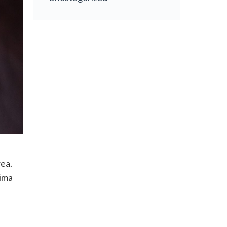
rea.
xima