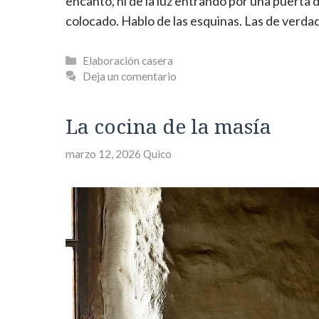
encanto, ni de la luz entrando por una puerta 
colocado. Hablo de las esquinas. Las de verda
Categorías
Elaboración casera
Deja un comentario
La cocina de la masía
marzo 12, 2026
Quico