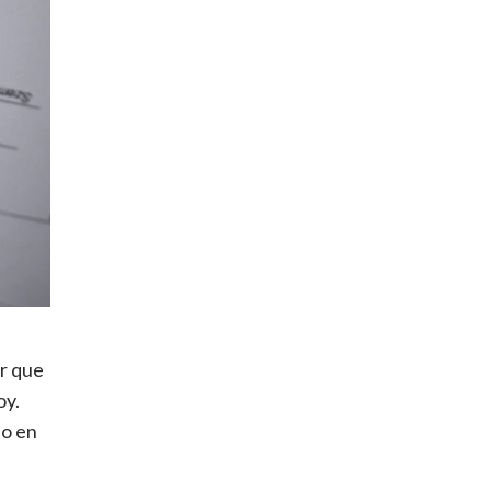
or que
oy.
do en