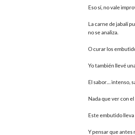
Eso sí, no vale impro
La carne de jabalí p
no se analiza.
O curar los embutid
Yo también llevé una
El sabor… intenso, sa
Nada que ver con el
Este embutido lleva
Y pensar que antes 