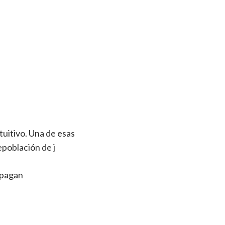
tuitivo. Una de esas
epoblación de j
opagan