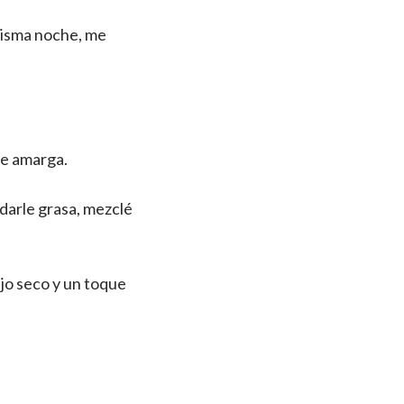
 misma noche, me
ue amarga.
darle grasa, mezclé
 ajo seco y un toque