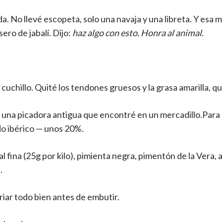
da. No llevé escopeta, solo una navaja y una libreta. Y esa
ero de jabalí. Dijo:
haz algo con esto. Honra al animal
.
cuchillo. Quité los tendones gruesos y la grasa amarilla, q
 una picadora antigua que encontré en un mercadillo.Para 
o ibérico — unos 20%.
al fina (25g por kilo), pimienta negra, pimentón de la Vera,
.
iar todo bien antes de embutir.