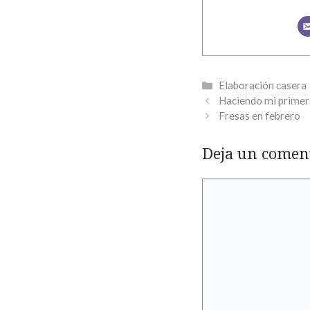
Categorías
Elaboración casera
Haciendo mi primer
Fresas en febrero
Deja un comen
Comentario