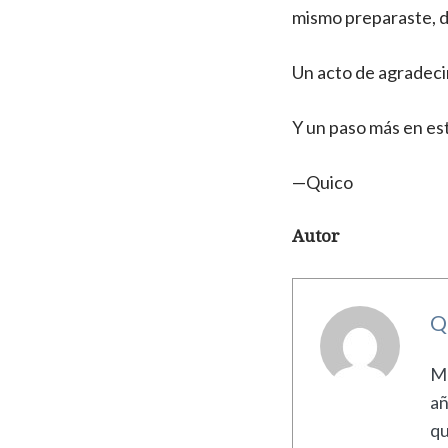
mismo preparaste, de
Un acto de agradeci
Y un paso más en es
—Quico
Autor
Q
Me
añ
qu