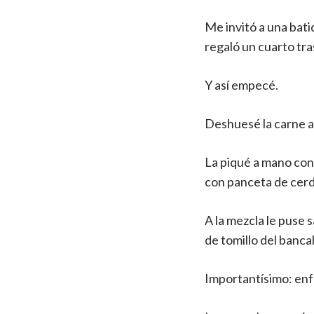
Me invitó a una bati
regaló un cuarto tras
Y así empecé.
Deshuesé la carne a 
La piqué a mano con
con panceta de cerd
A la mezcla le puse s
de tomillo del bancal
Importantísimo: enfr