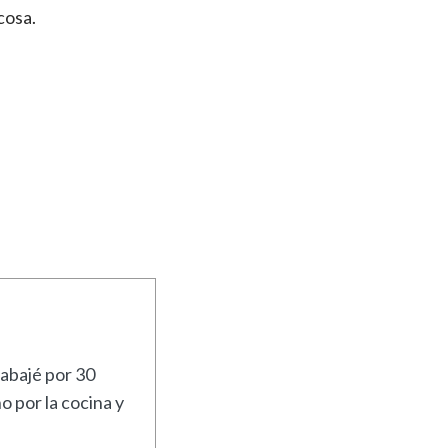
cosa.
rabajé por 30
 por la cocina y